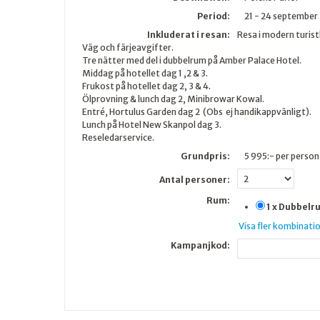
Period:
21 - 24 september
Inkluderat i resan:
Resa i modern turist
Väg och färjeavgifter.
Tre nätter med del i dubbelrum på Amber Palace Hotel.
Middag på hotellet dag 1 ,2 & 3.
Frukost på hotellet dag 2, 3 & 4.
Ölprovning & lunch dag 2, Minibrowar Kowal.
Entré, Hortulus Garden dag 2 (Obs ej handikappvänligt).
Lunch på Hotel New Skanpol dag 3.
Reseledarservice.
Grundpris:
5 995:-
per person
Antal personer:
Rum:
1 x Dubbelr
Visa fler kombinati
Kampanjkod: