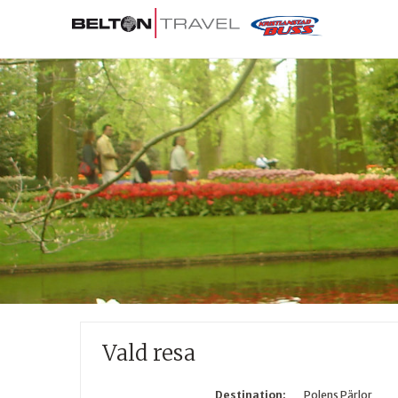
Vald resa
Destination:
Polens Pärlor