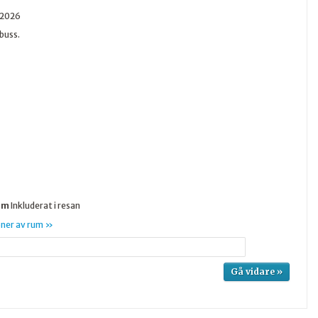
 2026
buss.
um
Inkluderat i resan
oner av rum »