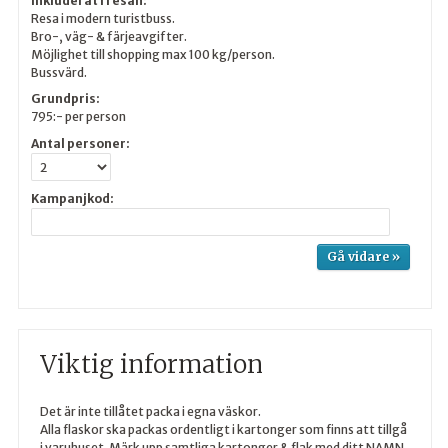
Inkluderat i resan:
Resa i modern turistbuss.
Bro-, väg- & färjeavgifter.
Möjlighet till shopping max 100 kg/person.
Bussvärd.
Grundpris:
795:-
per person
Antal personer:
Kampanjkod:
Viktig information
Det är inte tillåtet packa i egna väskor.
Alla flaskor ska packas ordentligt i kartonger som finns att tillgå
i varuhuset. Märk upp samtliga kartonger & flak med ditt NAMN