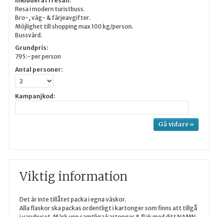
Inkluderat i resan:
Resa i modern turistbuss.
Bro-, väg- & färjeavgifter.
Möjlighet till shopping max 100 kg/person.
Bussvärd.
Grundpris:
795:-
per person
Antal personer:
Kampanjkod:
Viktig information
Det är inte tillåtet packa i egna väskor.
Alla flaskor ska packas ordentligt i kartonger som finns att tillgå
i varuhuset. Märk upp samtliga kartonger & flak med ditt NAMN