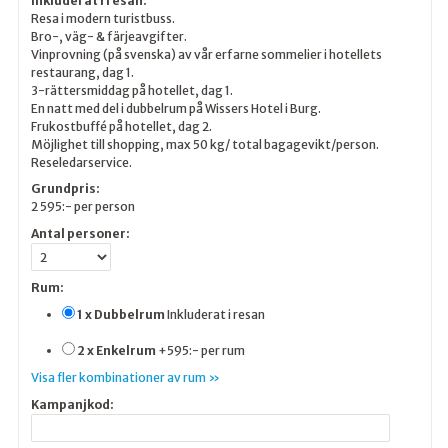
Inkluderat i resan:
Resa i modern turistbuss.
Bro-, väg- & färjeavgifter.
Vinprovning (på svenska) av vår erfarne sommelier i hotellets
restaurang, dag 1.
3-rättersmiddag på hotellet, dag 1.
En natt med del i dubbelrum på Wissers Hotel i Burg.
Frukostbuffé på hotellet, dag 2.
Möjlighet till shopping, max 50 kg/ total bagagevikt/person.
Reseledarservice.
Grundpris:
2 595:-
per person
Antal personer:
Rum:
1 x Dubbelrum
Inkluderat i resan
2 x Enkelrum
+595:- per rum
Visa fler kombinationer av rum »
Kampanjkod: