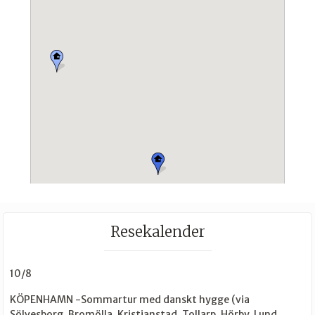
Resekalender
10/8
KÖPENHAMN -Sommartur med danskt hygge (via
Sölvesborg, Bromölla, Kristianstad, Tollarp, Hörby, Lund,