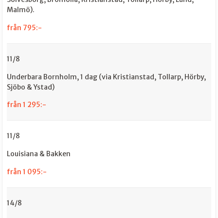
Malmö).
från 795:-
11/8
Underbara Bornholm, 1 dag (via Kristianstad, Tollarp, Hörby,
Sjöbo & Ystad)
från 1 295:-
11/8
Louisiana & Bakken
från 1 095:-
14/8