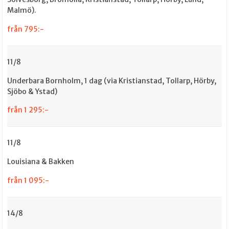
Malmö).
från 795:-
11/8
Underbara Bornholm, 1 dag (via Kristianstad, Tollarp, Hörby,
Sjöbo & Ystad)
från 1 295:-
11/8
Louisiana & Bakken
från 1 095:-
14/8