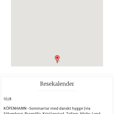
Resekalender
10/8
KÖPENHAMN -Sommartur med danskt hygge (via
Sölvesborg, Bromölla, Kristianstad, Tollarp, Hörby, Lund,