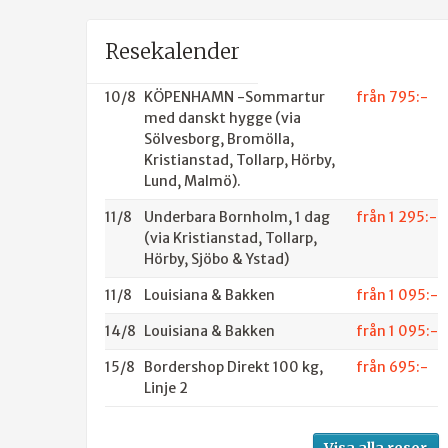
Resekalender
10/8
KÖPENHAMN -Sommartur
från 795:-
med danskt hygge (via
Sölvesborg, Bromölla,
Kristianstad, Tollarp, Hörby,
Lund, Malmö).
11/8
Underbara Bornholm, 1 dag
från 1 295:-
(via Kristianstad, Tollarp,
Hörby, Sjöbo & Ystad)
11/8
Louisiana & Bakken
från 1 095:-
14/8
Louisiana & Bakken
från 1 095:-
15/8
Bordershop Direkt 100 kg,
från 695:-
Linje 2
Visa alla resor