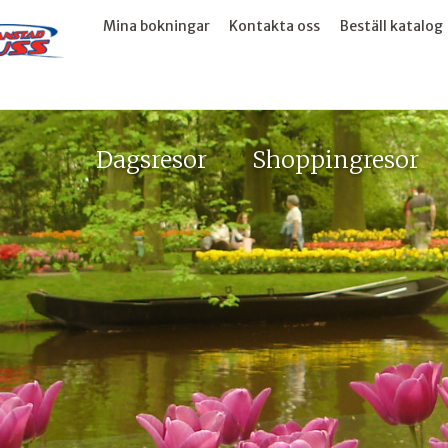
Mina bokningar
Kontakta oss
Beställ katalog
Dagsresor
Shoppingresor