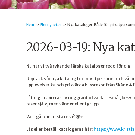
»
»
Hem
Fler nyheter
Nya kataloger! Både för privatpersone
2026-03-19:
Nya kat
Nu har vi två rykande färska kataloger redo för dig!
Upptäck vår nya katalog för privatpersoner och vår i
upplevelserika och prisvärda bussresor från Skåne & 
Låt dig inspireras av noggrant utvalda resmål, bekv
reser själv, med vänner eller i grupp.
Vart går din nästa resa? 🌍✨
Läs eller beställ katalogerna här:
https://www.kristia