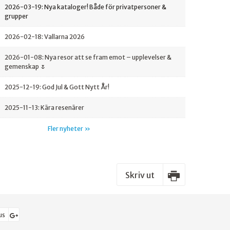
2026-03-19:
Nya kataloger! Både för privatpersoner &
grupper
2026-02-18:
Vallarna 2026
2026-01-08:
Nya resor att se fram emot – upplevelser &
gemenskap 🌷
2025-12-19:
God Jul & Gott Nytt År!
2025-11-13:
Kära resenärer
Fler nyheter
Skriv ut
us