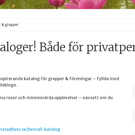
r & grupper
aloger! Både för privatp
nspirerande katalog för grupper & föreningar – fyllda med
Blekinge.
äma resor och minnesvärda upplevelser – oavsett om du
nstadbuss.se/bestall-katalog