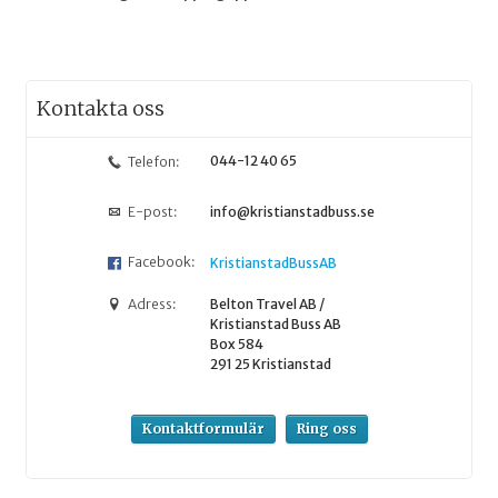
Kontakta oss
044-12 40 65
Telefon:
E-post:
info@kristianstadbuss.se
Facebook:
KristianstadBussAB
Adress:
Belton Travel AB /
Kristianstad Buss AB
Box 584
291 25
Kristianstad
Kontaktformulär
Ring oss