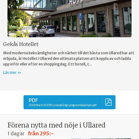
Gekås Hotellet
Med moderna bekvämligheter och närhet till det bästa som Ullared har att
erbjuda, är Hotellet i Ullared den ultimata platsen att koppla av och ladda
upp inför eller efter en shoppingdag. Ett hotell, t...
Läs mer »
PDF
250218 och 250305 ullared 2 dgr programblad nytt.pdf
Förena nytta med nöje i Ullared
1 dagar
från
295:-