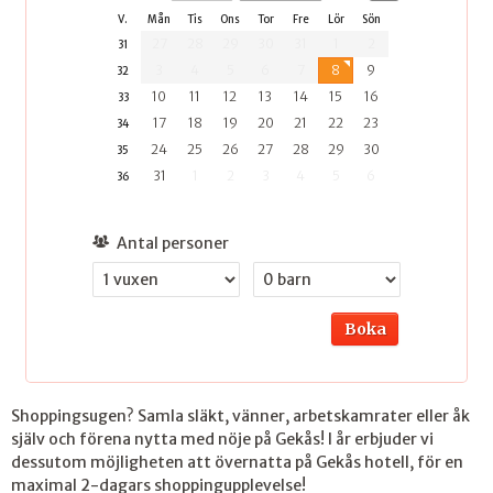
V.
Mån
Tis
Ons
Tor
Fre
Lör
Sön
27
28
29
30
31
1
2
31
3
4
5
6
7
8
9
32
10
11
12
13
14
15
16
33
17
18
19
20
21
22
23
34
24
25
26
27
28
29
30
35
31
1
2
3
4
5
6
36
Antal personer
Boka
Shoppingsugen? Samla släkt, vänner, arbetskamrater eller åk
själv och förena nytta med nöje på Gekås! I år erbjuder vi
dessutom möjligheten att övernatta på Gekås hotell, för en
maximal 2-dagars shoppingupplevelse!