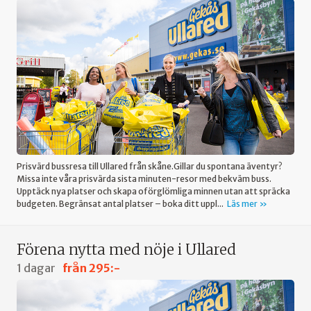
Prisvärd bussresa till Ullared från skåne.Gillar du spontana äventyr?
Missa inte våra prisvärda sista minuten-resor med bekväm buss.
Upptäck nya platser och skapa oförglömliga minnen utan att spräcka
budgeten. Begränsat antal platser – boka ditt uppl...
Läs mer
Förena nytta med nöje i Ullared
1 dagar
från
295:-