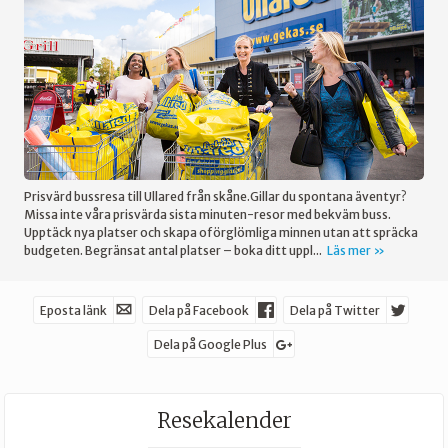
Prisvärd bussresa till Ullared från skåne.Gillar du spontana äventyr?
Missa inte våra prisvärda sista minuten-resor med bekväm buss.
Upptäck nya platser och skapa oförglömliga minnen utan att spräcka
budgeten. Begränsat antal platser – boka ditt uppl...
Läs mer
Eposta länk
Dela på Facebook
Dela på Twitter
Dela på Google Plus
Resekalender