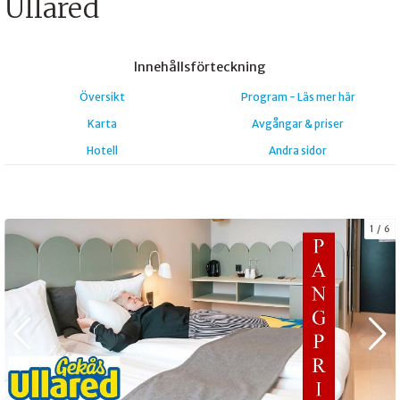
Ullared
Innehålls
förteckning
Översikt
Program - Läs mer här
Karta
Avgångar & priser
Hotell
Andra sidor
1
6