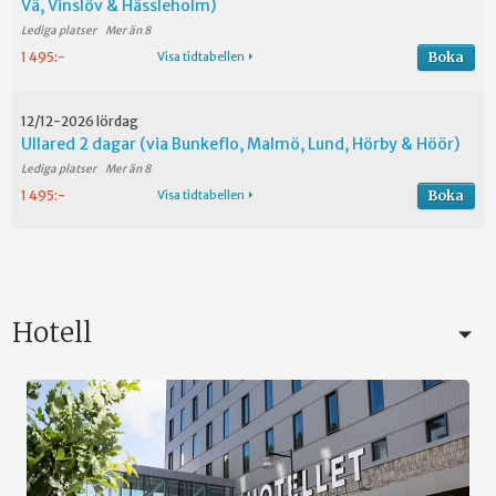
Vä, Vinslöv & Hässleholm)
Mer än 8
Boka
1 495:-
Visa tidtabellen
12/12-2026 lördag
Ullared 2 dagar (via Bunkeflo, Malmö, Lund, Hörby & Höör)
Mer än 8
Boka
1 495:-
Visa tidtabellen
Hotell