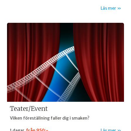
Läs mer
Teater/Event
Vilken föreställning faller dig i smaken?
1 dagar
från
950:-
Läs mer