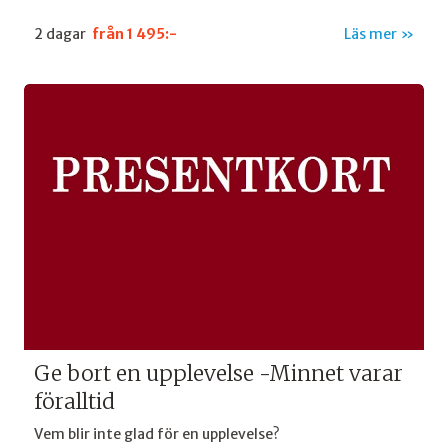
2 dagar
från
1 495:-
Läs mer
Ge bort en upplevelse -Minnet varar
föralltid
Vem blir inte glad för en upplevelse?