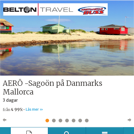
AERÖ -Sagoön på Danmarks
Mallorca
3 dagar
4 995:-
Läs mer
från