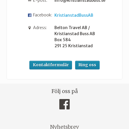
E-post:
info@kristianstadbuss.se
Facebook:
KristianstadBussAB
Adress:
Belton Travel AB /
Kristianstad Buss AB
Box 584
291 25
Kristianstad
Kontaktformulär
Ring oss
Följ oss på
Nyhetsbrev