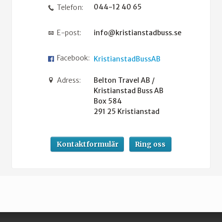
044-12 40 65
Telefon:
E-post:
info@kristianstadbuss.se
Facebook:
KristianstadBussAB
Adress:
Belton Travel AB /
Kristianstad Buss AB
Box 584
291 25
Kristianstad
Kontaktformulär
Ring oss
Följ oss på
Nyhetsbrev
Belton Travel AB / Kristianstad Buss AB
Box 584
291 25
Kristianstad