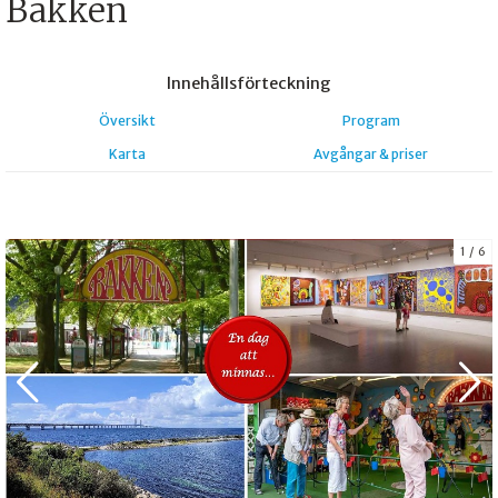
Bakken
Innehålls
förteckning
Översikt
Program
Karta
Avgångar & priser
1
6