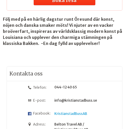
Boka resa
Följ med på en härlig dagstur runt Öresund där konst,
nöjen och danska smaker möts! Vi njuter av en vacker
broöverfart, inspireras av världsklassig modern konst på
Louisiana och upplever den charmiga stämningen på
klassiska Bakken. -En dag fylld av upplevelser!
Kontakta oss
044-12 40 65
Telefon:
E-post:
info@kristianstadbuss.se
Facebook:
KristianstadBussAB
Adress:
Belton Travel AB /