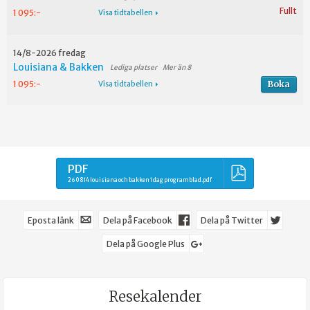
Fullt
1 095:-
Visa tidtabellen
14/8-2026 fredag
Louisiana & Bakken
Mer än 8
Boka
1 095:-
Visa tidtabellen
PDF
260814 louisiana och bakken 1 dag programblad.pdf
Eposta länk
Dela på Facebook
Dela på Twitter
Dela på Google Plus
Resekalender