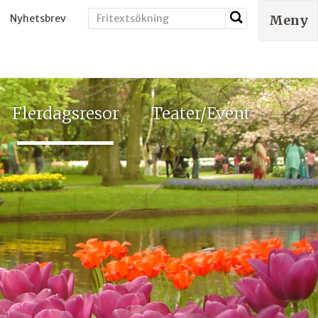
Nyhetsbrev
Meny
Flerdagsresor
Teater/Event