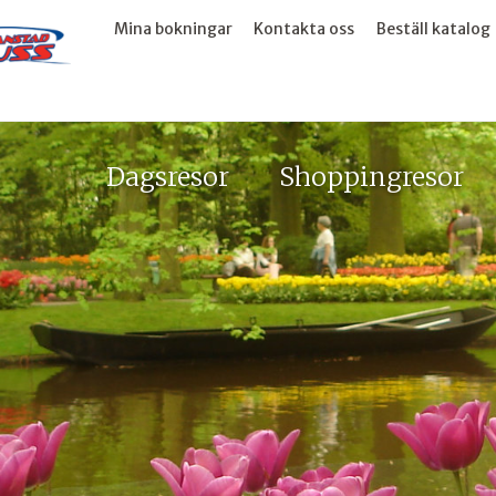
Mina bokningar
Kontakta oss
Beställ katalog
Dagsresor
Shoppingresor