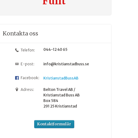
Fullt
Kontakta oss
044-12 40 65
Telefon:
E-post:
info@kristianstadbuss.se
Facebook:
KristianstadBussAB
Adress:
Belton Travel AB /
Kristianstad Buss AB
Box 584
291 25
Kristianstad
Kontaktformulär