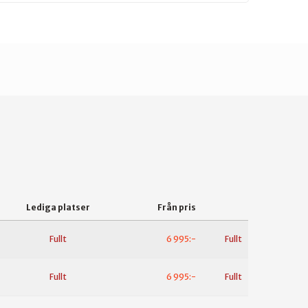
Lediga platser
Från pris
Fullt
6 995:-
Fullt
Fullt
6 995:-
Fullt