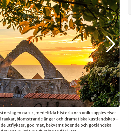
 storslagen natur, medeltida historia och unika upplevelser
ll raukar, blomstrande ängar och dramatiska kustlandskap –
idade utflykter, god mat, bekvämt boende och gotländska