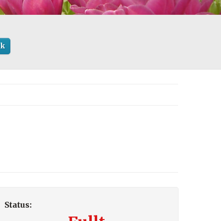
ök
Status: