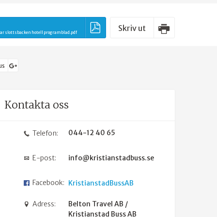
Skriv ut
ar slottsbacken hotell programblad.pdf
us
Kontakta oss
044-12 40 65
Telefon:
E-post:
info@kristianstadbuss.se
Facebook:
KristianstadBussAB
Adress:
Belton Travel AB /
Kristianstad Buss AB