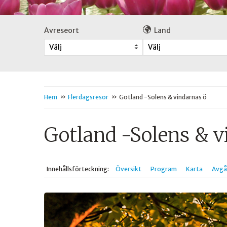
Avreseort
Land
Välj
Välj
»
»
Hem
Flerdagsresor
Gotland -Solens & vindarnas ö
Gotland -Solens & v
Innehålls
förteckning
Översikt
Program
Karta
Avgå