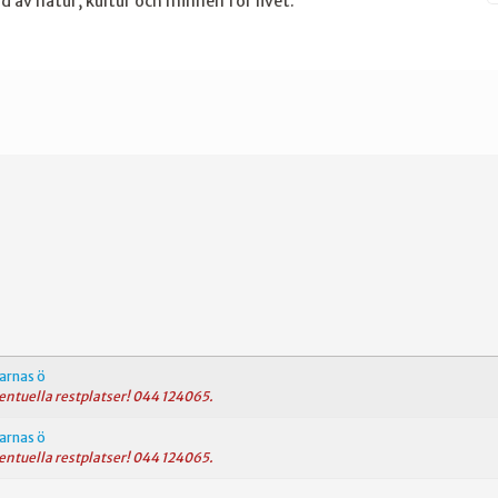
ld av natur, kultur och minnen för livet.
darnas ö
ventuella restplatser! 044 124065.
darnas ö
ventuella restplatser! 044 124065.