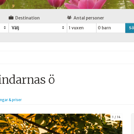
Destination
Antal personer
S
Välj
indarnas ö
ngar & priser
1
14