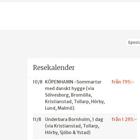
Eposta
Resekalender
10/8
KÖPENHAMN -Sommartur
från 795:-
med danskt hygge (via
Sölvesborg, Bromölla,
Kristianstad, Tollarp, Hörby,
Lund, Malmö).
11/8
Underbara Bornholm, 1 dag
från 1 295:-
(via Kristianstad, Tollarp,
Hörby, Sjöbo & Ystad)