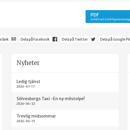
PDF
260825 och 260901 gotland 4 dag
 länk
Dela på Facebook
Dela på Twitter
Dela på Google Pl
Nyheter
Ledig tjänst
2026-07-17
Sölvesborgs Taxi -En ny milstolpe!
2026-06-22
Trevlig midsommar
2026-06-19