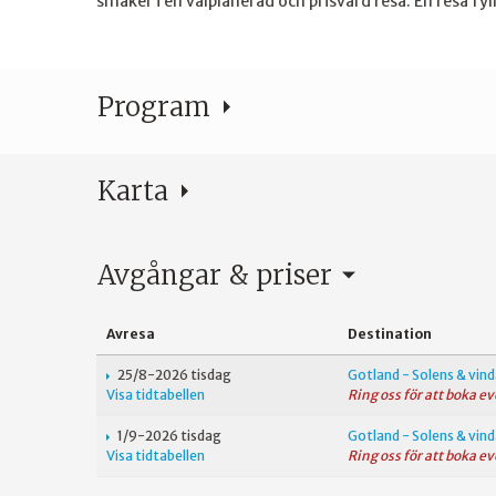
smaker i en välplanerad och prisvärd resa. En resa fyl
Program
Karta
Avgångar & priser
Avresa
Destination
25/8-2026 tisdag
Gotland - Solens & vin
Visa tidtabellen
Ring oss för att boka e
1/9-2026 tisdag
Gotland - Solens & vin
Visa tidtabellen
Ring oss för att boka e