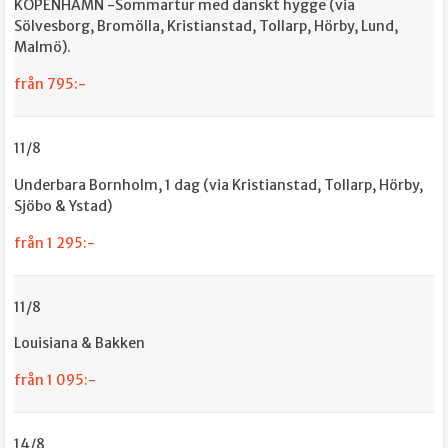
KÖPENHAMN -Sommartur med danskt hygge (via
Sölvesborg, Bromölla, Kristianstad, Tollarp, Hörby, Lund,
Malmö).
från 795:-
11/8
Underbara Bornholm, 1 dag (via Kristianstad, Tollarp, Hörby,
Sjöbo & Ystad)
från 1 295:-
11/8
Louisiana & Bakken
från 1 095:-
14/8