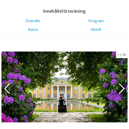
Innehålls
förteckning
Översikt
Program
Karta
Hotell
1
10