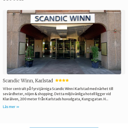
Scandic Winn, Karlstad
★
★
★
★
Vi bor centralt på fyrstjärniga Scandic Winn i Karlstad med närhet till
sevärdheter, nöjen & shopping. Detta miljövänliga hotell ligger vid
Klarälven, 200 meter från Karlstads huvudgata, Kungsgatan. H...
Läs mer »