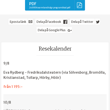
PDF
260804 varmland 4 dgr programblad.pdf
Eposta länk
Dela på Facebook
Dela på Twitter
Dela på Google Plus
Resekalender
9/8
Eva Rydberg - Fredriksdalsteatern (via Sölvesborg, Bromölla,
Kristianstad, Tollarp, Hörby, Höör)
från 1 195:-
10/8