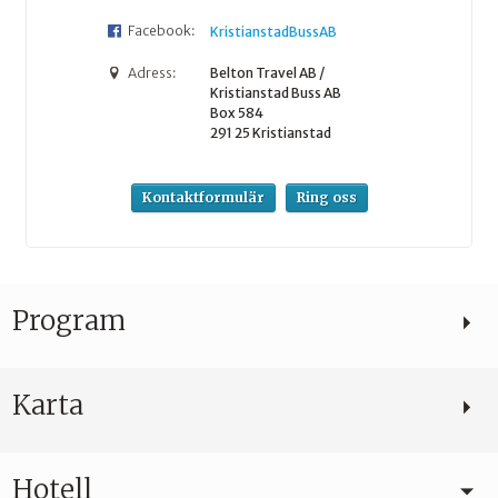
Facebook:
KristianstadBussAB
Adress:
Belton Travel AB /
Kristianstad Buss AB
Box 584
291 25
Kristianstad
Kontaktformulär
Ring oss
Program
Karta
Hotell